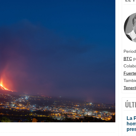
Period
BTC
p
Colab
Fuert
Tambi
Teneri
ÚLT
La P
homi
pre