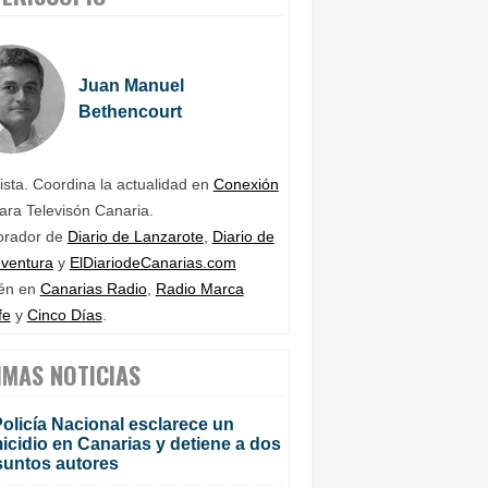
Juan Manuel
Bethencourt
ista. Coordina la actualidad en
Conexión
ara Televisón Canaria.
orador de
Diario de Lanzarote
,
Diario de
eventura
y
ElDiariodeCanarias.com
én en
Canarias Radio
,
Radio Marca
fe
y
Cinco Días
.
IMAS NOTICIAS
olicía Nacional esclarece un
cidio en Canarias y detiene a dos
suntos autores