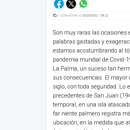
10/10/2021 - 08:11
6 COMENTARIOS
Son muy raras las ocasiones e
palabras gastadas y exageracio
estamos acostumbrando al tóp
pandemia mundial de Covid-19, 
La Palma, un suceso tan her
sus consecuencias. El mayor de
siglo, con toda seguridad. Lo
precedentes de San Juan (1949
temporal, en una isla atascad
far niente palmero registra m
ubicación, en la medida que a