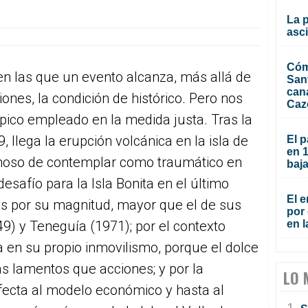
La 
asc
Cóm
n las que un evento alcanza, más allá de
San
can
nes, la condición de histórico. Pero nos
Caz
ico empleado en la medida justa. Tras la
llega la erupción volcánica en la isla de
El p
en 
moso de contemplar como traumático en
baja
safío para la Isla Bonita en el último
El e
 es por su magnitud, mayor que el de sus
por 
) y Teneguía (1971); por el contexto
en l
a en su propio inmovilismo, porque el dolce
ás lamentos que acciones; y por la
LO 
fecta al modelo económico y hasta al