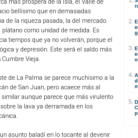
1.
a más próspera de la Isla, el Valle de
S
r
acio bellísimo que en demasiadas
ia de la riqueza pasada, la del mercado
2.
E
e
el plátano como unidad de medida. Es
g
ia tiempos que ya no volverán, porque el
3.
lógica y depresión. Este será el saldo más
E
e
 Cumbre Vieja.
o
4.
A
este de La Palma se parece muchísimo a la
d
lcán de San Juan, pero acaece más al
m
 similar aunque parece que más virulento
5.
D
 sobre la lava ya derramada en los
C
p
cánica.
un asunto baladí en lo tocante al devenir