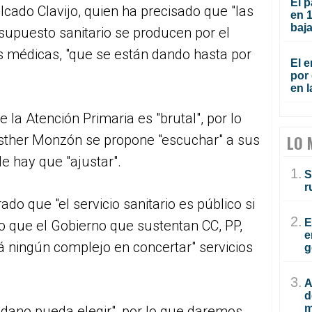
El p
alcado Clavijo, quien ha precisado que "las
en 
baja
supuesto sanitario se producen por el
s médicas, "que se están dando hasta por
El e
por 
en l
e la Atención Primaria es "brutal", por lo
Esther Monzón se propone "escuchar" a sus
LO 
e hay que "ajustar".
1.
S
r
do que "el servicio sanitario es público si
2.
E
lo que el Gobierno que sustentan CC, PP,
e
á ningún complejo en concertar" servicios
g
3.
A
d
m
adano pueda elegir", por lo que daremos