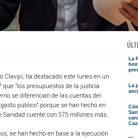
ÚLT
La P
homi
pre
o Clavijo, ha destacado este lunes en un
 que "los presupuestos de la justicia
La 
asc
rno se diferencian de las cuentas del
 gasto público" porque se han hecho en
Cóm
San
que Sanidad cuente con 575 millones más.
can
Caz
os, se han hecho en base a la ejecución