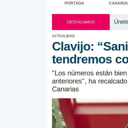
PORTADA
CANARIA
Menú principal
Únete
DESTACAMOS
ACTUALIDAD
Clavijo: “San
tendremos co
"Los números están bien 
anteriores", ha recalcado
Canarias