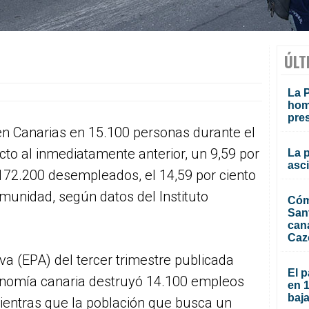
ÚLT
La P
homi
pre
en Canarias en 15.100 personas durante el
cto al inmediatamente anterior, un 9,59 por
La 
asc
 172.200 desempleados, el 14,59 por ciento
omunidad, según datos del Instituto
Cóm
San
can
Caz
va (EPA) del tercer trimestre publicada
El p
conomía canaria destruyó 14.100 empleos
en 
baja
mientras que la población que busca un