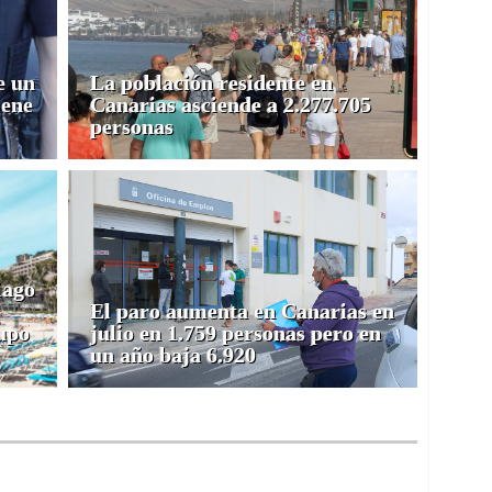
e un
La población residente en
iene
Canarias asciende a 2.277.705
personas
iago
El paro aumenta en Canarias en
upo
julio en 1.759 personas pero en
un año baja 6.920