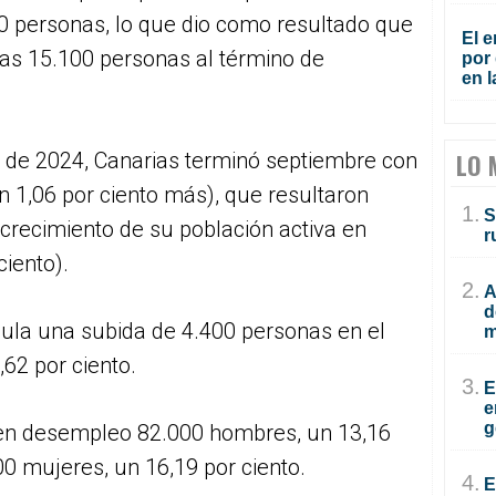
0 personas, lo que dio como resultado que
El e
as 15.100 personas al término de
por 
en l
 de 2024, Canarias terminó septiembre con
LO 
 1,06 por ciento más), que resultaron
1.
S
 crecimiento de su población activa en
r
iento).
2.
A
d
ula una subida de 4.400 personas en el
m
,62 por ciento.
3.
E
e
g
 en desempleo 82.000 hombres, un 13,16
100 mujeres, un 16,19 por ciento.
4.
E