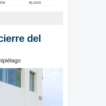
IÓN
BLOGS
ierre del
hipiélago