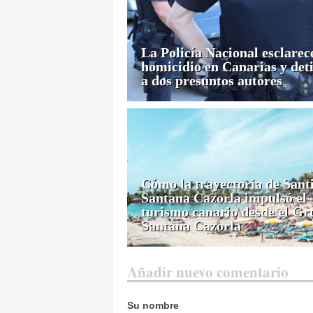
La Policía Nacional esclarec
homicidio en Canarias y det
a dos presuntos autores
Cómo la trayectoria de Sant
Santana Cazorla impulsó el
turismo canario desde el Gr
Santana Cazorla
Añadir nuevo comentario
Su nombre