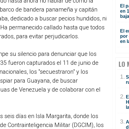
ido hasta ahora no hablar de cómo la
El p
 barco de bandera panameña y capitán
en 
baja
aba, dedicado a buscar pecios hundidos, ni
. Ha permanecido callado hasta que todos
El e
ados, para evitar perjudicarlos.
por 
en l
mpe su silencio para denunciar que los
35 fueron capturados el 11 de junio de
LO 
acionales, los "secuestraron" y los
1.
S
spiar para Guayana, de buscar
r
guas de Venezuela y de colaborar con el
2.
E
H
l
s seis días en Isla Margarita, donde los
3.
A
de Contrainteligencia Militar (DGCIM), los
d