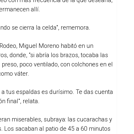
eo con más frecuencia de la que desearía,
permanecen allí.
do se cierra la celda", rememora.
l Rodeo, Miguel Moreno habitó en un
os, donde, "si abría los brazos, tocaba las
 preso, poco ventilado, con colchones en el
como váter.
a tus espaldas es durísimo. Te das cuenta
 final", relata.
eran miserables, subraya: las cucarachas y
. Los sacaban al patio de 45 a 60 minutos