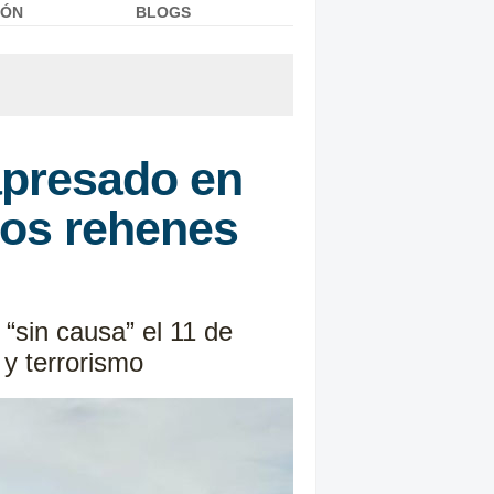
IÓN
BLOGS
apresado en
mos rehenes
“sin causa” el 11 de
 y terrorismo