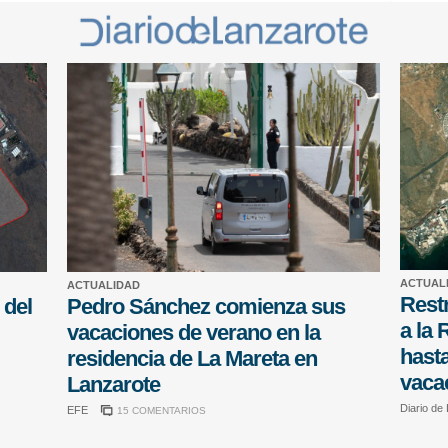
ACTUAL
ACTUALIDAD
Restr
 del
Pedro Sánchez comienza sus
a la 
vacaciones de verano en la
hasta
residencia de La Mareta en
vaca
Lanzarote
Diario de
EFE
15 COMENTARIOS