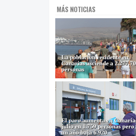
MÁS NOTICIAS
La población residente en
Canarias asciende a 2.277.7
personas
El paro aumenta en Canaria
julio en 1.759 personas pero
un año baja 6.920