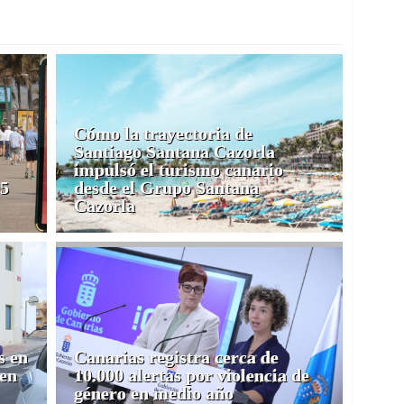
Cómo la trayectoria de
Santiago Santana Cazorla
impulsó el turismo canario
05
desde el Grupo Santana
Cazorla
s en
Canarias registra cerca de
 en
10.000 alertas por violencia de
género en medio año