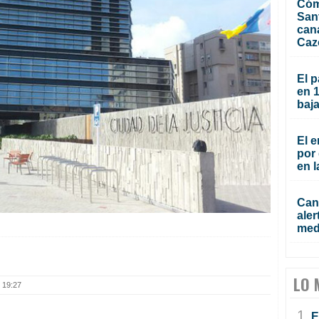
Cóm
San
can
Caz
El p
en 
baja
El e
por 
en l
Cana
aler
med
LO 
 19:27
1.
E