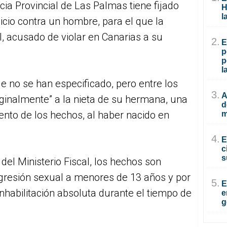
ia Provincial de Las Palmas tiene fijado
H
l
icio contra un hombre, para el que la
l, acusado de violar en Canarias a su
2.
E
p
p
l
e no se han especificado, pero entre los
3.
A
ginalmente” a la nieta de su hermana, una
d
nto de los hechos, al haber nacido en
m
4.
E
c
s
del Ministerio Fiscal, los hechos son
 agresión sexual a menores de 13 años y por
5.
E
 inhabilitación absoluta durante el tiempo de
e
g